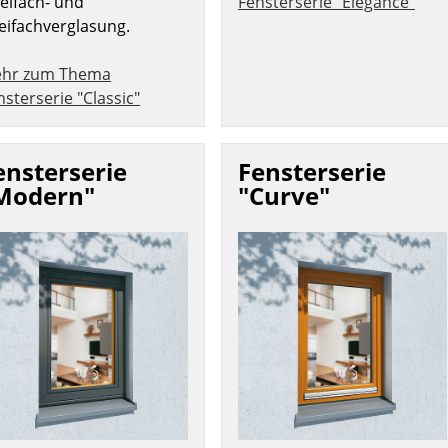
eifach- und
Fensterserie "Elegance"
eifachverglasung.
hr zum Thema
nsterserie "Classic"
ensterserie
Fensterserie
Modern"
"Curve"