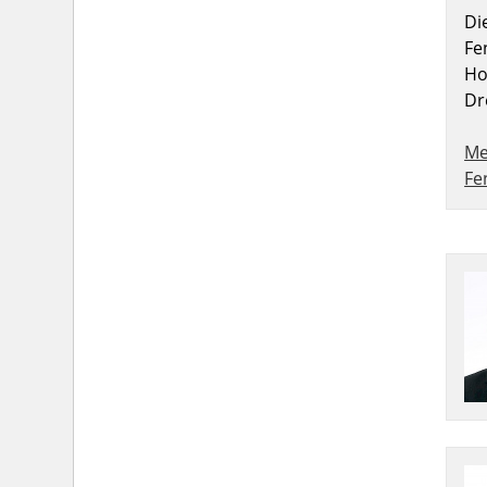
Di
Fe
Ho
Dr
Me
Fe