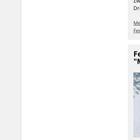
Zw
Dr
Me
Fe
F
"