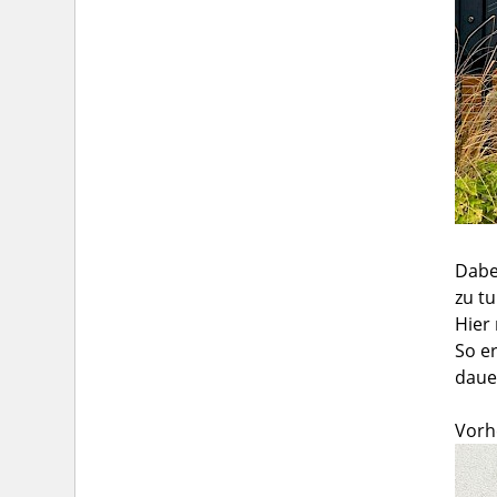
Dabe
zu t
Hier
So e
daue
Vorh