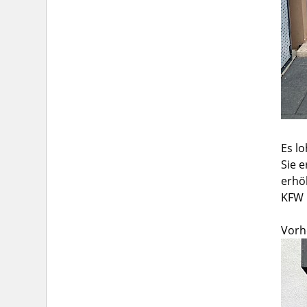
Es l
Sie 
erhö
KFW 
Vorh