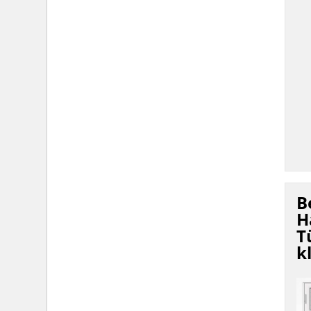
B
H
T
k