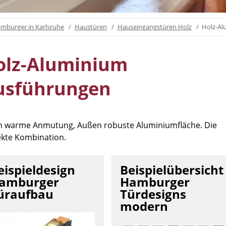
mburger in Karlsruhe
Haustüren
Hauseingangstüren Holz
Holz-A
olz-Aluminium
usführungen
n warme Anmutung, Außen robuste Aluminiumfläche. Die
ekte Kombination.
eispieldesign
Beispielübersicht
amburger
Hamburger
üraufbau
Türdesigns
modern