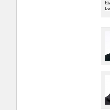
Hi
De