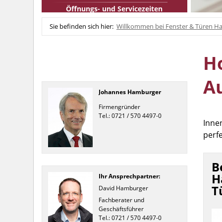
Öffnungs- und Servicezeiten
Sie befinden sich hier:
Willkommen bei Fenster & Türen Ha
H
A
Johannes Hamburger
Firmengründer
Tel.: 0721 / 570 4497-0
Inne
perf
B
H
Ihr Ansprechpartner:
T
David Hamburger
Fachberater und
Geschäftsführer
Tel.: 0721 / 570 4497-0